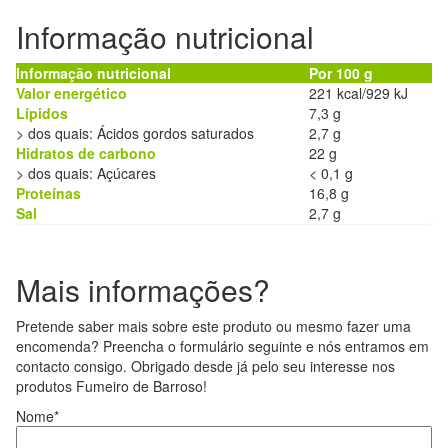
Informação nutricional
Informação nutricional
Por 100 g
Valor energético
221 kcal/929 kJ
Lípidos
7,3 g
> dos quais: Ácidos gordos saturados
2,7 g
Hidratos de carbono
22 g
> dos quais: Açúcares
< 0,1 g
Proteínas
16,8 g
Sal
2,7 g
Mais informações?
Pretende saber mais sobre este produto ou mesmo fazer uma
encomenda? Preencha o formulário seguinte e nós entramos em
contacto consigo. Obrigado desde já pelo seu interesse nos
produtos Fumeiro de Barroso!
Nome*