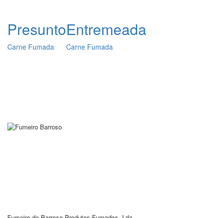
Presunto
Entremeada
Carne Fumada
Carne Fumada
HOME
EMPRESA
PRODUTOS
NOTÍCIAS
RECEITAS
CONTACTOS
Fumeiro de Barroso Produtos Fumados, Lda.