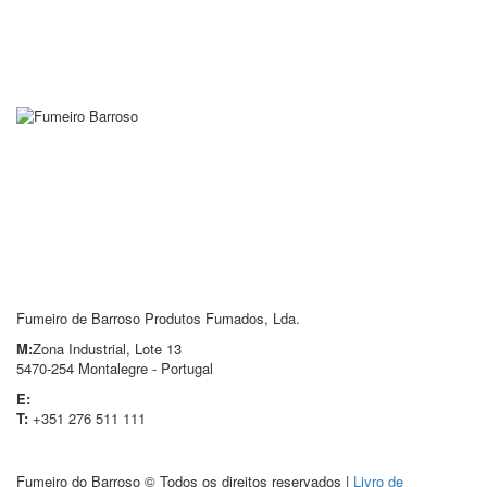
HOME
EMPRESA
PRODUTOS
NOTÍCIAS
RECEITAS
CONTACTOS
Fumeiro de Barroso Produtos Fumados, Lda.
M:
Zona Industrial, Lote 13
5470-254 Montalegre - Portugal
E:
info@fumeirodebarroso.pt
T:
+351 276 511 111
Fumeiro do Barroso © Todos os direitos reservados |
Livro de